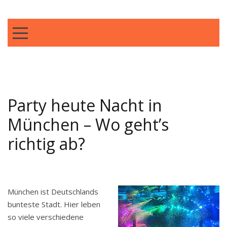
Skip
Bars und Clubs in München
to
Spektakel in München
content
TOGGLE MOBILE MENU
machen aber richtig
Party heute Nacht in
München – Wo geht’s
richtig ab?
München ist Deutschlands
bunteste Stadt. Hier leben
so viele verschiedene